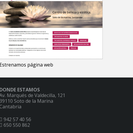
Estrenamos página web
DONDE ESTAMOS
Av. Marqués de Valdecilla, 121
39110 Soto de la Marina
Cantabria
942 57 40 56
650 550 862